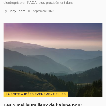
d’entreprise en PACA, plus précisément dans ...
Tibby Team
By
6 septembre 2023
LA BOITE À IDÉES ÉVÈNEMENTIELLES
Les 5 meilleurs lieux de l’Aisne pour