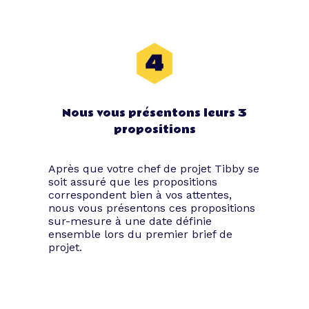
Coupez le ruban
Quoi de mieux qu’une soirée pour mettre
en avant une nouvelle activité ou pour
présenter les nouveaux bureaux de vos
équipes ? Notre plateforme Tibby
souhaite vous accompagner au mieux
Nous vous présentons leurs 3
dans ce nouveau cycle afin que cet
propositions
événement d’entreprise nocturne marque
l’histoire de votre société, ainsi que les
esprits de vos convives.
Après que votre chef de projet Tibby se
soit assuré que les propositions
Soufflez les bougies de
correspondent bien à vos attentes,
nous vous présentons ces propositions
votre société
sur-mesure à une date définie
ensemble lors du premier brief de
projet.
Chez Tibby, nous avons un petit faible
pour les années qui passent, les cadeaux
et les confettis ! Ne minimisez jamais une
date d’anniversaire, car il s’agit d’une très