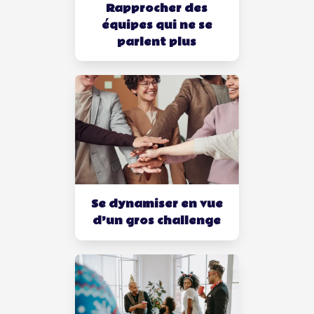
Rapprocher des
équipes qui ne se
parlent plus
Se dynamiser en vue
d’un gros challenge