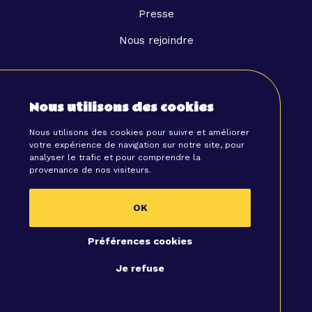
Presse
Nous rejoindre
Liens utiles
Nous utilisons des cookies
Nous contacter
Nous utilisons des cookies pour suivre et améliorer
Devenez Partenaire
votre expérience de navigation sur notre site, pour
analyser le trafic et pour comprendre la
provenance de nos visiteurs.
Contactez-nous
OK
Par téléphone au
06 49 42 65 55
Préférences cookies
Ou par email à
Je refuse
hello@tibby.co