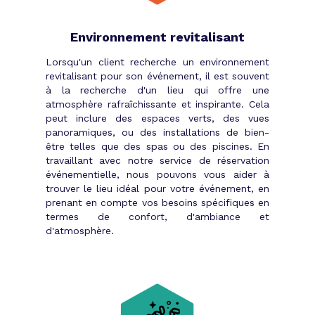
capables de contacter en 15 jours ! Notre
objectif reste le même : sortir de la ruche
Environnement revitalisant
trois prestataires d’enfer afin de conduire
votre soirée d’entreprise vers un succès
Lorsqu'un client recherche un environnement
garanti.
revitalisant pour son événement, il est souvent
Le lieu, le thème de la soirée, la
à la recherche d'un lieu qui offre une
atmosphère rafraîchissante et inspirante. Cela
décoration, les animations, le traiteur
peut inclure des espaces verts, des vues
sont autant de caractéristiques qui
panoramiques, ou des installations de bien-
participent à la grandeur de votre
être telles que des spas ou des piscines. En
événement. Aucun n’est à négliger. Tous
travaillant avec notre service de réservation
doivent être considérés comme
événementielle, nous pouvons vous aider à
prioritaires. Chacun de ces domaines
trouver le lieu idéal pour votre événement, en
requiert un spécialiste qui évoluera en
prenant en compte vos besoins spécifiques en
fonction de vos demandes.
termes de confort, d'ambiance et
d'atmosphère.
Une soirée
personnalisée
En décrivant rapidement vos besoins,