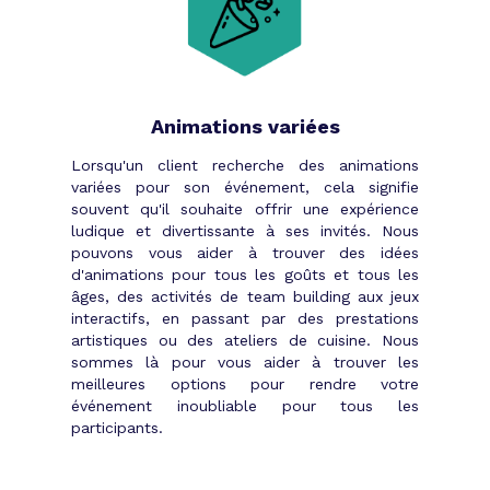
Tibby se charge ensuite de vous mettre
en relation avec les experts qualifiés
dans chaque domaine cité, en passant
par les agences événementielles
adéquates. Et, si vous recherchez des
Animations variées
éléments encore plus alternatifs, faites
aussi confiance à nos équipes qui ont
Lorsqu'un client recherche des animations
déjà surpris des centaines de clients.
variées pour son événement, cela signifie
De la planification aux premières heures
souvent qu'il souhaite offrir une expérience
de la soirée d’entreprise, Tibby vous
ludique et divertissante à ses invités. Nous
accompagne dans toutes les étapes de la
pouvons vous aider à trouver des idées
préparation de l’event.
d'animations pour tous les goûts et tous les
âges, des activités de team building aux jeux
interactifs, en passant par des prestations
artistiques ou des ateliers de cuisine. Nous
sommes là pour vous aider à trouver les
meilleures options pour rendre votre
événement inoubliable pour tous les
participants.