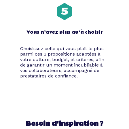
bonne occasion de réunir les employés et
les plus fidèles clients dans un cadre
festif. Cette opportunité s’avère parfaite
pour relater les exploits de l’année
écoulée et de revenir sur le chemin
Vous n’avez plus qu’à choisir
parcouru depuis la naissance de votre
structure.
Galas, soirées de lancement de produit,
Choisissez celle qui vous plait le plus
dîners corporate ou commémorations des
parmi ces 3 propositions adaptées à
vœux de début d’année sont aussi
votre culture, budget, et critères, afin
de garantir un moment inoubliable à
d’autres événements que vous pouvez
vos collaborateurs, accompagné de
organiser en passant par Tibby.
prestataires de confiance.
Comment organiser une
soirée d’entreprise
Besoin d'inspiration ?