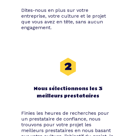
Soirée corporate : les
Dites-nous en plus sur votre
entreprise, votre culture et le projet
types d’événements
que vous avez en tête, sans aucun
engagement.
Restez attentif : cette partie de la
pollinisation événementielle va
certainement vous plaire !
Vous avez sûrement entendu parler des
afterworks, des séminaires ou des team
buildings, mais sachez que les soirées
d’entreprises ne se limitent pas à ces
Nous sélectionnons les 3
événements. Grâce à Tibby, laissez voguer
votre imagination et faites parler votre
meilleurs prestataires
créativité.
La liste qui suit n’est pas exhaustive. Ces
Finies les heures de recherches pour
exemples vous donnent néanmoins
un prestataire de confiance, nous
quelques idées plausibles afin de
trouvons pour votre projet les
planifier votre prochaine soirée corporate.
meilleurs prestataires en nous basant