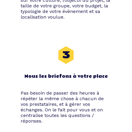
sur votre culture, l’objectif du projet, la
taille de votre groupe, votre budget, la
Insufflez un vent de
typologie de votre évènement et sa
localisation voulue.
motivation
Incentive est un mot anglophone qui
signifie motivation. Le concept façon
séminaire Incentive symbolise en quelque
sorte une récompense, un événement
organisé dans le but de motiver les
troupes, de remercier les équipes pour
leur travail fourni. C’est aussi l’occasion
Nous les briefons à votre place
de faire un break dans le cadre d’un
projet harassant afin d’inciter les acteurs
engagés à poursuivre leurs efforts.
Pas besoin de passer des heures à
répéter la même chose à chacun de
Le but de ce genre de soirées est de
vos prestataires, et à gérer vos
valoriser vos convives, de faire en sorte
échanges. On le fait pour vous et on
qu’ils se sentent privilégiés à travers une
centralise toutes les questions /
expérience originale.
réponses.