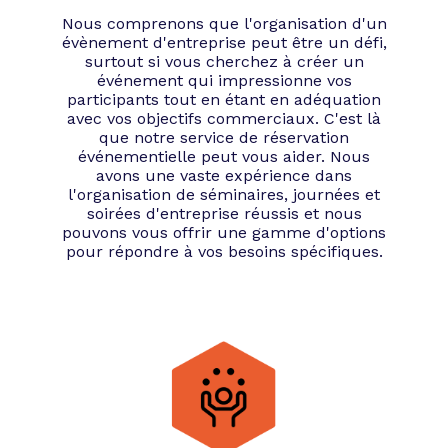
réussie ?
Nous comprenons que l'organisation d'un
évènement d'entreprise peut être un défi,
surtout si vous cherchez à créer un
Après avoir bien défini les objectifs de
événement qui impressionne vos
votre soirée, il est primordial de prendre
participants tout en étant en adéquation
avec vos objectifs commerciaux. C'est là
en compte une série de critères afin de
que notre service de réservation
transformer votre événement en un show
événementielle peut vous aider. Nous
mythique.
avons une vaste expérience dans
l'organisation de séminaires, journées et
À la recherche de
soirées d'entreprise réussis et nous
pouvons vous offrir une gamme d'options
l’agence événementielle
pour répondre à vos besoins spécifiques.
idéale
Là encore, Tibby s’active aussi vite que
possible. Une abeille butineuse de notre
team si spéciale est capable d’effectuer
entre 10 et 100 voyages par jour. Imaginez
un peu le nombre d’agences
événementielles que nous sommes