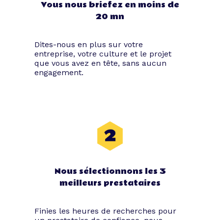
Vous nous briefez en moins de
20 mn
Soirée corporate : les
Dites-nous en plus sur votre
entreprise, votre culture et le projet
types d’événements
que vous avez en tête, sans aucun
engagement.
Restez attentif : cette partie de la
pollinisation événementielle va
certainement vous plaire !
Vous avez sûrement entendu parler des
afterworks, des séminaires ou des team
buildings, mais sachez que les soirées
d’entreprises ne se limitent pas à ces
Nous sélectionnons les 3
événements. Grâce à Tibby, laissez voguer
votre imagination et faites parler votre
meilleurs prestataires
créativité.
La liste qui suit n’est pas exhaustive. Ces
Finies les heures de recherches pour
exemples vous donnent néanmoins