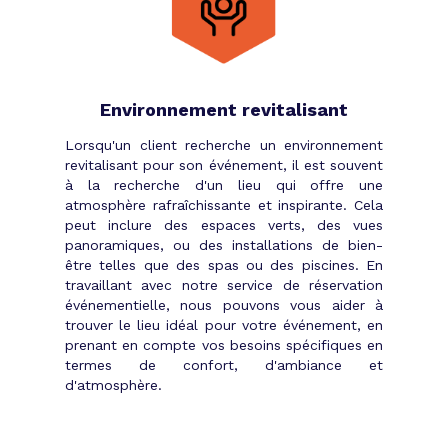
entre 10 et 100 voyages par jour. Imaginez
un peu le nombre d’agences
événementielles que nous sommes
capables de contacter en 15 jours ! Notre
objectif reste le même : sortir de la ruche
Environnement revitalisant
trois prestataires d’enfer afin de conduire
votre soirée d’entreprise vers un succès
Lorsqu'un client recherche un environnement
garanti.
revitalisant pour son événement, il est souvent
Le lieu, le thème de la soirée, la
à la recherche d'un lieu qui offre une
atmosphère rafraîchissante et inspirante. Cela
décoration, les animations, le traiteur
peut inclure des espaces verts, des vues
sont autant de caractéristiques qui
panoramiques, ou des installations de bien-
participent à la grandeur de votre
être telles que des spas ou des piscines. En
événement. Aucun n’est à négliger. Tous
travaillant avec notre service de réservation
doivent être considérés comme
événementielle, nous pouvons vous aider à
prioritaires. Chacun de ces domaines
trouver le lieu idéal pour votre événement, en
requiert un spécialiste qui évoluera en
prenant en compte vos besoins spécifiques en
fonction de vos demandes.
termes de confort, d'ambiance et
d'atmosphère.
Une soirée