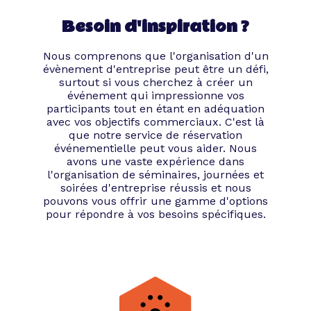
soirée d’entreprise
Besoin d'inspiration ?
réussie ?
Nous comprenons que l'organisation d'un
évènement d'entreprise peut être un défi,
surtout si vous cherchez à créer un
Après avoir bien défini les objectifs de
événement qui impressionne vos
votre soirée, il est primordial de prendre
participants tout en étant en adéquation
avec vos objectifs commerciaux. C'est là
en compte une série de critères afin de
que notre service de réservation
transformer votre événement en un show
événementielle peut vous aider. Nous
mythique.
avons une vaste expérience dans
l'organisation de séminaires, journées et
À la recherche de
soirées d'entreprise réussis et nous
pouvons vous offrir une gamme d'options
l’agence événementielle
pour répondre à vos besoins spécifiques.
idéale
Là encore, Tibby s’active aussi vite que
possible. Une abeille butineuse de notre
team si spéciale est capable d’effectuer