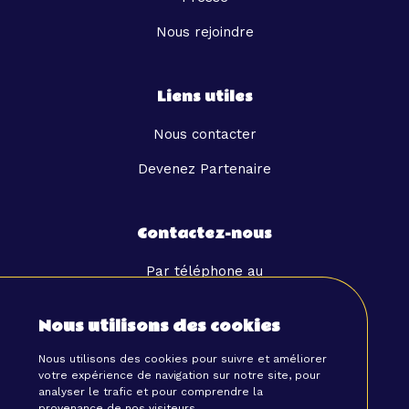
Nous rejoindre
Liens utiles
Nous contacter
Devenez Partenaire
Contactez-nous
Par téléphone au
06 49 42 65 55
Nous utilisons des cookies
Ou par email à
hello@tibby.co
Nous utilisons des cookies pour suivre et améliorer
votre expérience de navigation sur notre site, pour
analyser le trafic et pour comprendre la
provenance de nos visiteurs.