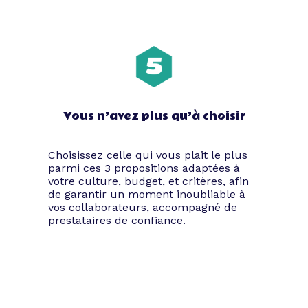
pour les années qui passent, les cadeaux
et les confettis ! Ne minimisez jamais une
date d’anniversaire, car il s’agit d’une très
bonne occasion de réunir les employés et
les plus fidèles clients dans un cadre
festif. Cette opportunité s’avère parfaite
pour relater les exploits de l’année
écoulée et de revenir sur le chemin
Vous n’avez plus qu’à choisir
parcouru depuis la naissance de votre
structure.
Galas, soirées de lancement de produit,
Choisissez celle qui vous plait le plus
dîners corporate ou commémorations des
parmi ces 3 propositions adaptées à
vœux de début d’année sont aussi
votre culture, budget, et critères, afin
de garantir un moment inoubliable à
d’autres événements que vous pouvez
vos collaborateurs, accompagné de
organiser en passant par Tibby.
prestataires de confiance.
Comment organiser une