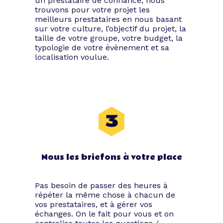
un prestataire de confiance, nous
quelques idées plausibles afin de
trouvons pour votre projet les
planifier votre prochaine soirée corporate.
meilleurs prestataires en nous basant
sur votre culture, l’objectif du projet, la
taille de votre groupe, votre budget, la
Insufflez un vent de
typologie de votre évènement et sa
localisation voulue.
motivation
Incentive est un mot anglophone qui
signifie motivation. Le concept façon
séminaire Incentive symbolise en quelque
sorte une récompense, un événement
organisé dans le but de motiver les
troupes, de remercier les équipes pour
leur travail fourni. C’est aussi l’occasion
Nous les briefons à votre place
de faire un break dans le cadre d’un
projet harassant afin d’inciter les acteurs
engagés à poursuivre leurs efforts.
Pas besoin de passer des heures à
répéter la même chose à chacun de
Le but de ce genre de soirées est de
vos prestataires, et à gérer vos
valoriser vos convives, de faire en sorte
échanges. On le fait pour vous et on
qu’ils se sentent privilégiés à travers une