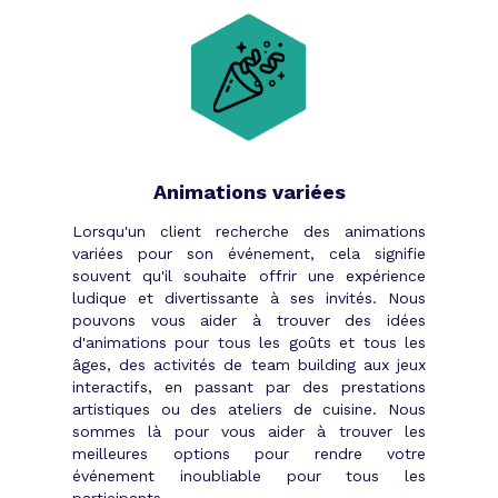
personnalisée
En décrivant rapidement vos besoins,
Tibby se charge ensuite de vous mettre
en relation avec les experts qualifiés
dans chaque domaine cité, en passant
par les agences événementielles
adéquates. Et, si vous recherchez des
Animations variées
éléments encore plus alternatifs, faites
aussi confiance à nos équipes qui ont
Lorsqu'un client recherche des animations
déjà surpris des centaines de clients.
variées pour son événement, cela signifie
De la planification aux premières heures
souvent qu'il souhaite offrir une expérience
de la soirée d’entreprise, Tibby vous
ludique et divertissante à ses invités. Nous
accompagne dans toutes les étapes de la
pouvons vous aider à trouver des idées
préparation de l’event.
d'animations pour tous les goûts et tous les
âges, des activités de team building aux jeux
interactifs, en passant par des prestations
artistiques ou des ateliers de cuisine. Nous
sommes là pour vous aider à trouver les
meilleures options pour rendre votre
événement inoubliable pour tous les