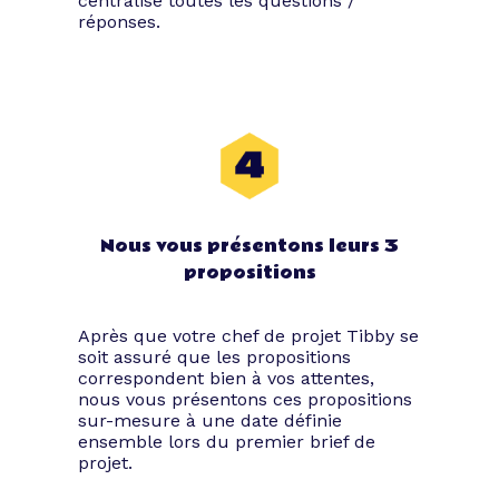
centralise toutes les questions /
expérience originale.
réponses.
Coupez le ruban
Quoi de mieux qu’une soirée pour mettre
en avant une nouvelle activité ou pour
présenter les nouveaux bureaux de vos
équipes ? Notre plateforme Tibby
souhaite vous accompagner au mieux
Nous vous présentons leurs 3
dans ce nouveau cycle afin que cet
propositions
événement d’entreprise nocturne marque
l’histoire de votre société, ainsi que les
esprits de vos convives.
Après que votre chef de projet Tibby se
soit assuré que les propositions
Soufflez les bougies de
correspondent bien à vos attentes,
nous vous présentons ces propositions
votre société
sur-mesure à une date définie
ensemble lors du premier brief de
projet.
Chez Tibby, nous avons un petit faible