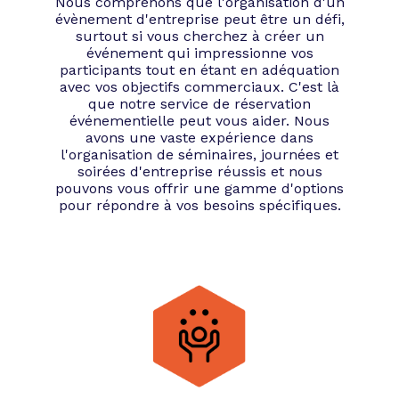
Nous comprenons que l'organisation d'un
évènement d'entreprise peut être un défi,
surtout si vous cherchez à créer un
Après avoir bien défini les objectifs de
événement qui impressionne vos
votre soirée, il est primordial de prendre
participants tout en étant en adéquation
avec vos objectifs commerciaux. C'est là
en compte une série de critères afin de
que notre service de réservation
transformer votre événement en un show
événementielle peut vous aider. Nous
mythique.
avons une vaste expérience dans
l'organisation de séminaires, journées et
À la recherche de
soirées d'entreprise réussis et nous
pouvons vous offrir une gamme d'options
l’agence événementielle
pour répondre à vos besoins spécifiques.
idéale
Là encore, Tibby s’active aussi vite que
possible. Une abeille butineuse de notre
team si spéciale est capable d’effectuer
entre 10 et 100 voyages par jour. Imaginez
un peu le nombre d’agences
événementielles que nous sommes
capables de contacter en 15 jours ! Notre