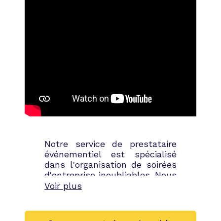
Notre service de prestataire
événementiel est spécialisé
dans l'organisation de soirées
d'entreprise inoubliables. Nous
prenons en charge tous les
Voir plus
aspects de l'événement, de la
recherche du lieu idéal à la
conception du thème et de la