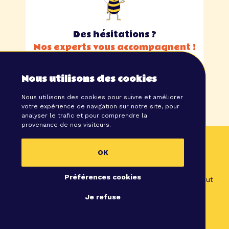
Des hésitations ?
Nos experts vous accompagnent !
J’aimerais y voir plus clair
Nous utilisons des cookies
Nous utilisons des cookies pour suivre et améliorer
votre expérience de navigation sur notre site, pour
analyser le trafic et pour comprendre la
provenance de nos visiteurs.
Tous les secrets de l’évènementiel
OK
Comment définir votre stratégie évènementielle,
organiser un évènement réussi, concilier bon pour la
Préférences cookies
planète et bon pour l’humain... nous vous dévoilons tout
!
Je refuse