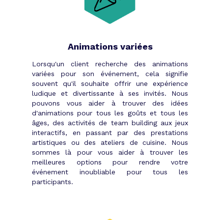
en relation avec les experts qualifiés
dans chaque domaine cité, en passant
par les agences événementielles
adéquates. Et, si vous recherchez des
Animations variées
éléments encore plus alternatifs, faites
aussi confiance à nos équipes qui ont
Lorsqu'un client recherche des animations
déjà surpris des centaines de clients.
variées pour son événement, cela signifie
De la planification aux premières heures
souvent qu'il souhaite offrir une expérience
de la soirée d’entreprise, Tibby vous
ludique et divertissante à ses invités. Nous
accompagne dans toutes les étapes de la
pouvons vous aider à trouver des idées
préparation de l’event.
d'animations pour tous les goûts et tous les
âges, des activités de team building aux jeux
interactifs, en passant par des prestations
artistiques ou des ateliers de cuisine. Nous
sommes là pour vous aider à trouver les
meilleures options pour rendre votre
événement inoubliable pour tous les
participants.