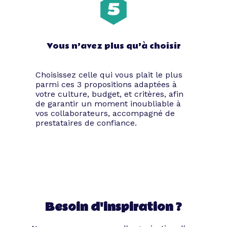
les plus fidèles clients dans un cadre
festif. Cette opportunité s’avère parfaite
pour relater les exploits de l’année
écoulée et de revenir sur le chemin
Vous n’avez plus qu’à choisir
parcouru depuis la naissance de votre
structure.
Galas, soirées de lancement de produit,
Choisissez celle qui vous plait le plus
dîners corporate ou commémorations des
parmi ces 3 propositions adaptées à
vœux de début d’année sont aussi
votre culture, budget, et critères, afin
de garantir un moment inoubliable à
d’autres événements que vous pouvez
vos collaborateurs, accompagné de
organiser en passant par Tibby.
prestataires de confiance.
Comment organiser une
soirée d’entreprise
Besoin d'inspiration ?
réussie ?