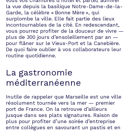
vous vos chambres d’hôtel et partez admirer
sein de votre entreprise, ou
la vue depuis la basilique Notre-Dame-de-la-
simplement passer une soirée
Garde, la célèbre « Bonne Mère », qui
mémorable, nous sommes là
surplombe la ville. Elle fait partie des lieux
pour vous aider à créer un
incontournables de la cité. En redescendant,
événement sur mesure qui
vous pourrez profiter de la douceur de vivre —
répond à vos besoins et
plus de 300 jours d’ensoleillement par an —
dépasse vos attentes. Faites-
pour flâner sur le Vieux-Port et la Canebière.
nous confiance pour faire de
De quoi faire oublier à vos collaborateurs leur
votre soirée d'entreprise un
routine quotidienne.
moment magique et
inoubliable.
La gastronomie
méditerranéenne
Inutile de rappeler que Marseille est une ville
résolument tournée vers la mer — premier
port de France. On la retrouve d’ailleurs
jusque dans ses plats signatures. Raison de
plus pour profiter d’une
soirée d’entreprise
entre collègues en savourant un pastis et en