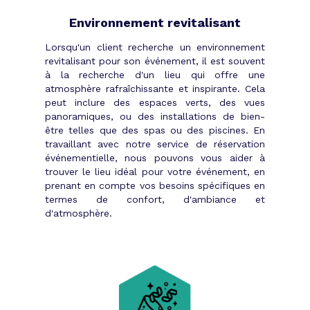
objectif reste le même : sortir de la ruche
Environnement revitalisant
trois prestataires d’enfer afin de conduire
votre soirée d’entreprise vers un succès
Lorsqu'un client recherche un environnement
garanti.
revitalisant pour son événement, il est souvent
Le lieu, le thème de la soirée, la
à la recherche d'un lieu qui offre une
atmosphère rafraîchissante et inspirante. Cela
décoration, les animations, le traiteur
peut inclure des espaces verts, des vues
sont autant de caractéristiques qui
panoramiques, ou des installations de bien-
participent à la grandeur de votre
être telles que des spas ou des piscines. En
événement. Aucun n’est à négliger. Tous
travaillant avec notre service de réservation
doivent être considérés comme
événementielle, nous pouvons vous aider à
prioritaires. Chacun de ces domaines
trouver le lieu idéal pour votre événement, en
requiert un spécialiste qui évoluera en
prenant en compte vos besoins spécifiques en
fonction de vos demandes.
termes de confort, d'ambiance et
d'atmosphère.
Une soirée
personnalisée
En décrivant rapidement vos besoins,
Tibby se charge ensuite de vous mettre