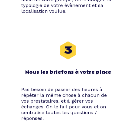
Insufflez un vent de
typologie de votre évènement et sa
localisation voulue.
motivation
Incentive est un mot anglophone qui
signifie motivation. Le concept façon
séminaire Incentive symbolise en quelque
sorte une récompense, un événement
organisé dans le but de motiver les
troupes, de remercier les équipes pour
leur travail fourni. C’est aussi l’occasion
Nous les briefons à votre place
de faire un break dans le cadre d’un
projet harassant afin d’inciter les acteurs
engagés à poursuivre leurs efforts.
Pas besoin de passer des heures à
répéter la même chose à chacun de
Le but de ce genre de soirées est de
vos prestataires, et à gérer vos
valoriser vos convives, de faire en sorte
échanges. On le fait pour vous et on
qu’ils se sentent privilégiés à travers une
centralise toutes les questions /
expérience originale.
réponses.
Coupez le ruban