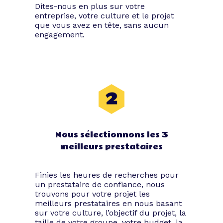
Soirée corporate : les
Dites-nous en plus sur votre
entreprise, votre culture et le projet
types d’événements
que vous avez en tête, sans aucun
engagement.
Restez attentif : cette partie de la
pollinisation événementielle va
certainement vous plaire !
Vous avez sûrement entendu parler des
afterworks, des séminaires ou des team
buildings, mais sachez que les soirées
d’entreprises ne se limitent pas à ces
Nous sélectionnons les 3
événements. Grâce à Tibby, laissez voguer
votre imagination et faites parler votre
meilleurs prestataires
créativité.
La liste qui suit n’est pas exhaustive. Ces
Finies les heures de recherches pour
exemples vous donnent néanmoins
un prestataire de confiance, nous
quelques idées plausibles afin de
trouvons pour votre projet les
planifier votre prochaine soirée corporate.
meilleurs prestataires en nous basant
sur votre culture, l’objectif du projet, la
taille de votre groupe, votre budget, la