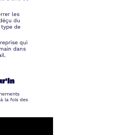
rrer les
 déçu du
 type de
reprise qui
emain dans
il.
r'in
vénements
 la fois des