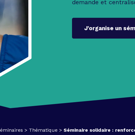
demande et centralis
J'organise un sém
éminaires
>
Thématique
>
Séminaire solidaire : renforc