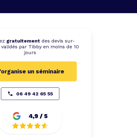
vez
gratuitement
des devis sur-
validés par Tibby en moins de 10
jours
'organise un séminaire
06 49 42 65 55