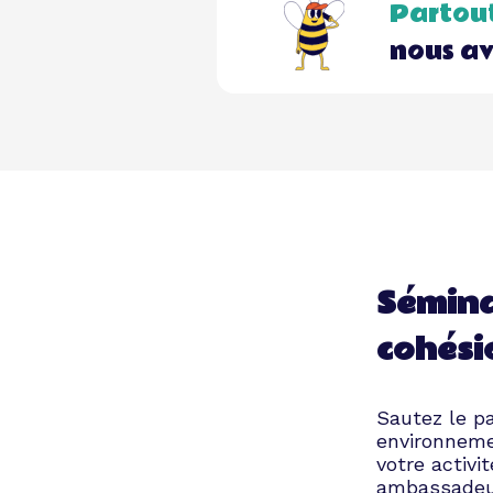
Partout
nous av
Séminai
cohési
Sautez le pa
environnemen
votre activi
ambassadeur