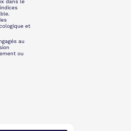
ix dans le
indices
ble.
des
cologique et
engagés au
sion
nnement ou