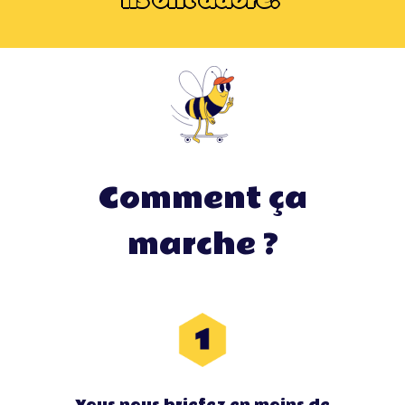
Ils ont adoré.
De la formation, il en est encore question au
sein de ce nouveau séminaire. Tout
changement mérite d’être étudié à la loupe et
d’être communiqué de telle sorte que chaque
collaborateur en prenne connaissance de
manière détaillée.
Oubliez les mails à rallonge et
incompréhensibles expliquant les nouvelles
méthodes de travail ! Privilégiez l’échange, la
Comment ça
rencontre et le contact. Quelque chose nous
dit que les tenants et les aboutissants seront
marche ?
tout de suite beaucoup plus simples à
assimiler.
Vous nous briefez en moins de