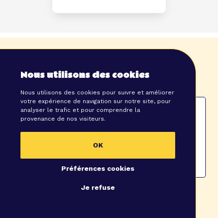
FAQ
Nous utilisons des cookies
Nous utilisons des cookies pour suivre et améliorer
votre expérience de navigation sur notre site, pour
Combien de temps dure un séminaire ?
analyser le trafic et pour comprendre la
provenance de nos visiteurs.
Incentive, team-building et séminaire :
quelles différences ?
OK
Où organiser un séminaire ?
Préférences cookies
Je refuse