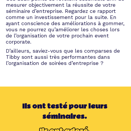
mesurer objectivement la réussite de votre
Le séminaire de direction est dédié aux
séminaire d’entreprise. Regardez ce rapport
dirigeants de l’entreprise. Dans un cadre plus
comme un investissement pour la suite. En
intime, les responsables se réunissent afin
ayant conscience des améliorations à gommer,
d’évoquer le bilan de l’année écoulée et de
vous ne pourrez qu’améliorer les choses lors
définir, par exemple, les objectifs du trimestre
de l’organisation de votre prochain event
à venir.
corporate.
Séminaire de management
D’ailleurs, saviez-vous que les comparses de
Tibby sont aussi très performantes dans
l’organisation de soirées d’entreprise ?
Comme dans le cadre du séminaire de
direction, le séminaire de management
rassemble quelques profils particuliers. Dans
ce cas-ci, l’event réunit tous les managers
d’équipe. Ce séminaire a un objectif de
formation. L’idée est de former et
perfectionner les leaders d’équipes à de
Ils ont testé pour leurs
nouvelles techniques managériales.
séminaires.
Séminaire de formation