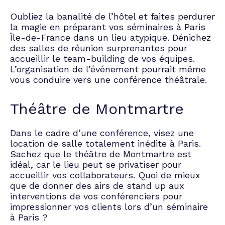
avis étaient unanimes quant à
la qualité du travail et
Oubliez la banalité de l’hôtel et faites perdurer
d'accompagnement. Je vais
la magie en préparant vos séminaires à Paris
donc ajouter le mien. Louis,
Île-de-France dans un lieu atypique. Dénichez
représentant de Tibby, est
des salles de réunion surprenantes pour
bienveillant, à l'écoute, de bon
accueillir le team-building de vos équipes.
conseil, et son
L’organisation de l’événement pourrait même
accompagnement m'a permis
vous conduire vers une conférence théâtrale.
en tant qu'office manager de
gagner un temps fou sur mes
Théâtre de Montmartre
missions. Je ferai de nouveau
appel à Tibby pour un
prochain événement, c'est
Dans le cadre d’une conférence, visez une
certain.
location de salle totalement inédite à Paris.
Sachez que le théâtre de Montmartre est
idéal, car le lieu peut se privatiser pour
accueillir vos collaborateurs. Quoi de mieux
que de donner des airs de stand up aux
interventions de vos conférenciers pour
impressionner vos clients lors d’un séminaire
à Paris ?