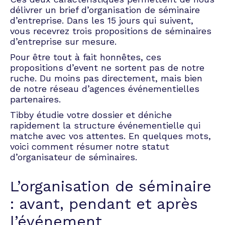
délivrer un brief d’organisation de séminaire
d’intégration ? L’appellation ne laisse pas de
d’entreprise. Dans les 15 jours qui suivent,
place aux doutes. L’objectif est de présenter
vous recevrez trois propositions de séminaires
les nouvelles têtes aux employés déjà en
d’entreprise sur mesure.
place au sein d’une atmosphère détendue. En
s’imprégnant des valeurs et de la culture de
Pour être tout à fait honnêtes, ces
l’entreprise de façon informelle, l’intégration
propositions d’event ne sortent pas de notre
devient beaucoup plus rapide et, surtout,
ruche. Du moins pas directement, mais bien
beaucoup plus efficace.
de notre réseau d’agences événementielles
partenaires.
Séminaire de motivation et
Tibby étudie votre dossier et déniche
de cohésion en entreprise
rapidement la structure événementielle qui
matche avec vos attentes. En quelques mots,
voici comment résumer notre statut
Chaque équipe a besoin d’un petit coup de
d’organisateur de séminaires.
boost de temps en temps. C’est inné et
complètement humain. Impossible pour les
employés d’être performant chaque jour de
L’organisation de séminaire
l’année. Face à cette baisse de productivité,
: avant, pendant et après
organiser un séminaire de motivation en
entreprise permet d’encourager les équipes,
l’événement
de renforcer le travail collectif, tout en les