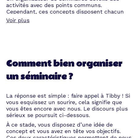
activités avec des points communs.
Cependant, ces concepts disposent chacun
d’objectifs stratégiques bien précis.
Voir plus
Parole d’abeille chevronnée : définissez bien
les objectifs de votre event avant de vous
lancer dans l’organisation d’un séminaire
d’entreprise. S’agit-il d’améliorer la relation
entre vos équipes ? Êtes-vous en quête de
nouvelles idées pour les projets des prochains
Comment bien organiser
mois ? Désirez-vous vous focaliser sur la
motivation en berne de vos employés ? Prenez
un séminaire ?
le temps de vous creuser les méninges et
Tibby se charge du reste !
En attendant, voici quelques concepts
La réponse est simple : faire appel à Tibby ! Si
courants qui devraient attiser votre curiosité.
vous esquissez un sourire, cela signifie que
vous êtes encore avec nous. Le discours plus
Séminaire d’intégration
sérieux se poursuit ci-dessous.
À ce stade, vous disposez d’une idée de
concept et vous avez en tête vos objectifs.
Votre boîte vient de renouveler ses équipes ?
Ces deux caractéristiques permettent de nous
Pourquoi ne pas organiser un séminaire