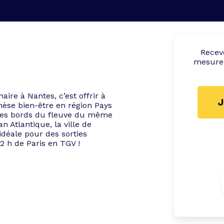
Rece
mesure 
aire à Nantes, c’est offrir à
J
hèse bien-être en région Pays
r les bords du fleuve du même
n Atlantique, la ville de
idéale pour des sorties
2 h de Paris en TGV !