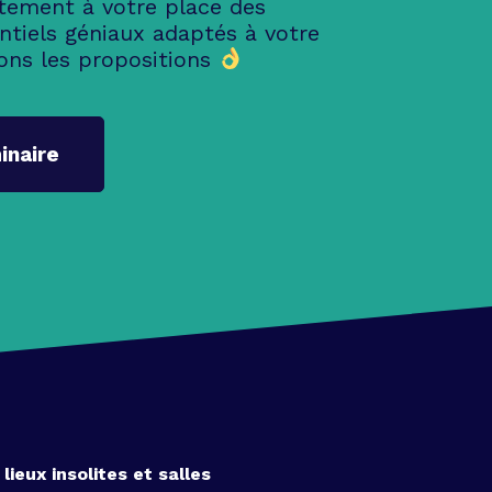
tement à votre place des
ntiels géniaux adaptés à votre
ons les propositions
inaire
lieux insolites et salles