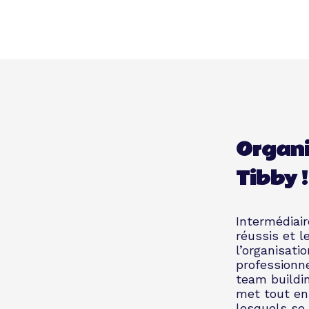
Organi
Tibby !
Intermédiair
réussis et l
l’organisat
professionne
team buildin
met tout en
lesquels se 