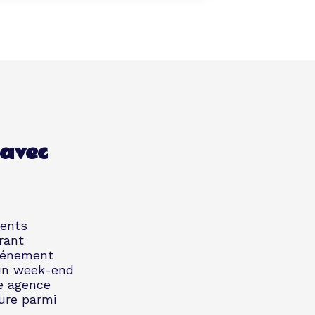
 avec
ments
rant
événement
 un week-end
re agence
ure parmi