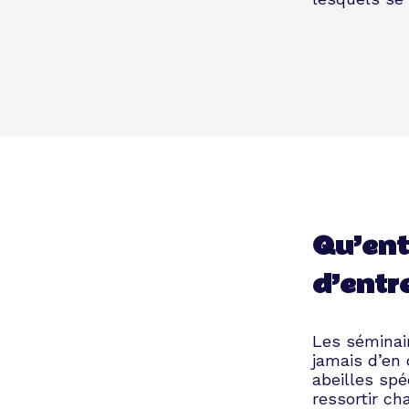
Qu’ent
d’entre
Les séminair
jamais d’en
abeilles spé
ressortir c