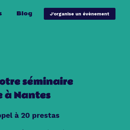
s
Blog
J'organise un évènement
otre séminaire
e à Nantes
ppel à 20 prestas