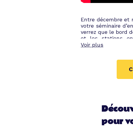
Entre décembre et m
votre séminaire d’e
verrez que le bord d
et les stations en
collègues et clients
Voir plus
En vue de l'organisa
mes recherches. 
d'accompagnement.
C
bienveillant, à l'
qu'office manager 
Tibby pour un proch
Découv
pour v