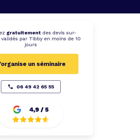
vez
gratuitement
des devis sur-
validés par Tibby en moins de 10
jours
'organise un séminaire
06 49 42 65 55