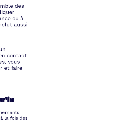
emble des
liquer
ance ou à
nclut aussi
 un
 en contact
es, vous
 et faire
r'in
vénements
 la fois des