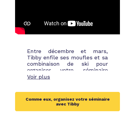
Entre décembre et mars,
Tibby enfile ses moufles et sa
combinaison de ski pour
organiser votre séminaire
d’entreprise à la montagne. En
Voir plus
optant pour nos services et
nos devis, vous verrez que le
bord de mer n’a pas le
Comme eux, organisez votre séminaire
monopole des colloques
avec Tibby
d’entreprise réussis. L’altitude
et les stations enneigées
dévoilent aussi un cadre idéal
pour réunir collaborateurs,
collègues et clients dans une