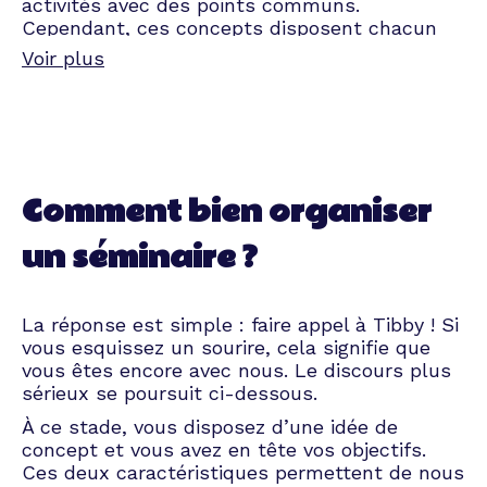
activités avec des points communs.
Cependant, ces concepts disposent chacun
d’objectifs stratégiques bien précis.
Voir plus
Parole d’abeille chevronnée : définissez bien
les objectifs de votre event avant de vous
lancer dans l’organisation d’un séminaire
d’entreprise. S’agit-il d’améliorer la relation
entre vos équipes ? Êtes-vous en quête de
nouvelles idées pour les projets des prochains
Comment bien organiser
mois ? Désirez-vous vous focaliser sur la
motivation en berne de vos employés ? Prenez
un séminaire ?
le temps de vous creuser les méninges et
Tibby se charge du reste !
En attendant, voici quelques concepts
La réponse est simple : faire appel à Tibby ! Si
courants qui devraient attiser votre curiosité.
vous esquissez un sourire, cela signifie que
vous êtes encore avec nous. Le discours plus
Séminaire d’intégration
sérieux se poursuit ci-dessous.
À ce stade, vous disposez d’une idée de
concept et vous avez en tête vos objectifs.
Votre boîte vient de renouveler ses équipes ?
Ces deux caractéristiques permettent de nous
Pourquoi ne pas organiser un séminaire