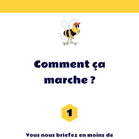
De la formation, il en est encore question au
sein de ce nouveau séminaire. Tout
changement mérite d’être étudié à la loupe et
d’être communiqué de telle sorte que chaque
collaborateur en prenne connaissance de
manière détaillée.
Oubliez les mails à rallonge et
incompréhensibles expliquant les nouvelles
méthodes de travail ! Privilégiez l’échange, la
Comment ça
rencontre et le contact. Quelque chose nous
dit que les tenants et les aboutissants seront
marche ?
tout de suite beaucoup plus simples à
assimiler.
Vous nous briefez en moins de