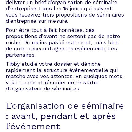
délivrer un brief d’organisation de séminaire
d’intégration ? L’appellation ne laisse pas de
d’entreprise. Dans les 15 jours qui suivent,
place aux doutes. L’objectif est de présenter
vous recevrez trois propositions de séminaires
les nouvelles têtes aux employés déjà en
d’entreprise sur mesure.
place au sein d’une atmosphère détendue. En
s’imprégnant des valeurs et de la culture de
Pour être tout à fait honnêtes, ces
l’entreprise de façon informelle, l’intégration
propositions d’event ne sortent pas de notre
devient beaucoup plus rapide et, surtout,
ruche. Du moins pas directement, mais bien
beaucoup plus efficace.
de notre réseau d’agences événementielles
partenaires.
Séminaire de motivation et
Tibby étudie votre dossier et déniche
de cohésion en entreprise
rapidement la structure événementielle qui
matche avec vos attentes. En quelques mots,
voici comment résumer notre statut
Chaque équipe a besoin d’un petit coup de
d’organisateur de séminaires.
boost de temps en temps. C’est inné et
complètement humain. Impossible pour les
employés d’être performant chaque jour de
L’organisation de séminaire
l’année. Face à cette baisse de productivité,
: avant, pendant et après
organiser un séminaire de motivation en
entreprise permet d’encourager les équipes,
l’événement
de renforcer le travail collectif, tout en les