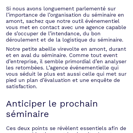
sortant de leur univers quotidien.
Si nous avons longuement parlementé sur
Séminaire de travail
l’importance de l’organisation du séminaire en
amont, sachez que notre outil événementiel
vous met en contact avec une agence capable
Un projet délicat génère du stress, c’est une
de s’occuper de l’intendance, du bon
évidence. La réussite réside souvent dans une
déroulement et de la logistique du séminaire.
organisation et une planification optimales. Le
Notre petite abeille virevolte en amont, durant
séminaire de travail permet d’entamer
et en aval du séminaire. Comme tout event
l’aventure en fomentant un esprit d’équipe
d’entreprise, il semble primordial d’en analyser
nécessaire, tout en laissant aux personnes
les retombées. L’agence événementielle qui
impliquées la possibilité de s’exprimer
vous séduit le plus est aussi celle qui met sur
librement sur les tenants et aboutissants du
pied un plan d’évaluation et une enquête de
projet.
satisfaction.
En partageant l’expertise et la connaissance
des unes et des autres, des solutions, un
Anticiper le prochain
planning et des techniques d’approche
prennent forme.
séminaire
Séminaire de direction
Ces deux points se révèlent essentiels afin de