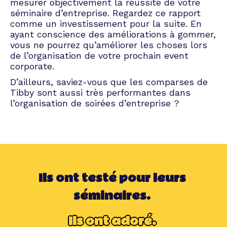
mesurer objectivement la réussite de votre
Le séminaire de direction est dédié aux
séminaire d’entreprise. Regardez ce rapport
dirigeants de l’entreprise. Dans un cadre plus
comme un investissement pour la suite. En
intime, les responsables se réunissent afin
ayant conscience des améliorations à gommer,
d’évoquer le bilan de l’année écoulée et de
vous ne pourrez qu’améliorer les choses lors
définir, par exemple, les objectifs du trimestre
de l’organisation de votre prochain event
à venir.
corporate.
Séminaire de management
D’ailleurs, saviez-vous que les comparses de
Tibby sont aussi très performantes dans
l’organisation de soirées d’entreprise ?
Comme dans le cadre du séminaire de
direction, le séminaire de management
rassemble quelques profils particuliers. Dans
ce cas-ci, l’event réunit tous les managers
d’équipe. Ce séminaire a un objectif de
formation. L’idée est de former et
perfectionner les leaders d’équipes à de
Ils ont testé pour leurs
nouvelles techniques managériales.
séminaires.
Séminaire de formation
Ils ont adoré.