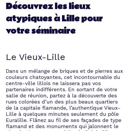
Découvrez les lieux
salle de travail unique et des
hôtels à couper le souffle
atypiques à Lille pour
En vue de l'organisation d'un
séminaire pour + de 100
votre séminaire
personnes, j'ai découvert Tibby
lors de mes recherches. Les
avis étaient unanimes quant à
la qualité du travail et
d'accompagnement. Je vais
Le Vieux-Lille
donc ajouter le mien. Louis,
représentant de Tibby, est
Dans un mélange de briques et de pierres aux
bienveillant, à l'écoute, de bon
couleurs chatoyantes, cet incontournable du
conseil, et son
centre-ville lillois ne laissera pas vos
accompagnement m'a permis
partenaires indifférents. En sortant de votre
en tant qu'office manager de
salle de réunion, partez à la découverte des
gagner un temps fou sur mes
rues colorées d’un des plus beaux quartiers
missions. Je ferai de nouveau
de la capitale flamande, l’authentique Vieux-
appel à Tibby pour un
Lille à quelques minutes seulement du pôle
prochain événement, c'est
Euralille. Flânez au fil de ses façades de type
certain.
flamand et des monuments qui jalonnent le