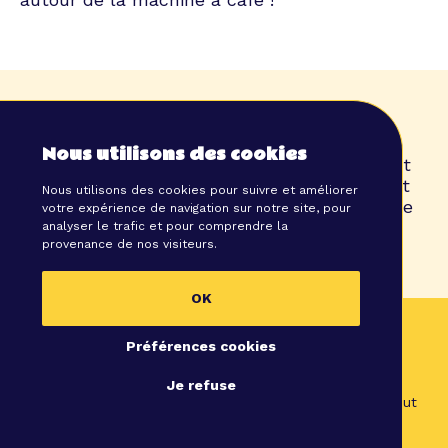
Votre évènement clé en main
Nous utilisons des cookies
Les propositions que vous allez recevoir vont
du transport à la location du lieu en passant
Nous utilisons des cookies pour suivre et améliorer
par le traiteur. Vous n’avez à vous occuper de
votre expérience de navigation sur notre site, pour
rien
analyser le trafic et pour comprendre la
provenance de nos visiteurs.
OK
Tous les secrets de l’évènementiel
Préférences cookies
Comment définir votre stratégie évènementielle,
Je refuse
organiser un évènement réussi, concilier bon pour la
planète et bon pour l’humain... nous vous dévoilons tout
!