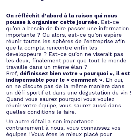
créer une journée mémorable,
que ce soit pour motiver votre
équipe, renforcer votre culture
On réfléchit d’abord à la raison qui nous
d'entreprise ou célébrer une
pousse à organiser cette journée.
Est-ce
réalisation importante. Faites-
qu’on a besoin de faire passer une information
nous confiance pour faire de
importante ? Ou alors, est-ce qu’on espère
votre journée d'entreprise un
réunir toutes les sphères de l’entreprise afin
succès total.
que la compta rencontre enfin les
développeurs ? Est-ce qu’on ne viserait pas
les deux, finalement pour que tout le monde
travaille dans un même élan ?
Bref,
définissez bien votre « pourquoi », il est
indispensable pour le « comment ».
Eh oui,
on ne discute pas de la même manière dans
un défi sportif et dans une dégustation de vin !
Quand vous saurez pourquoi vous voulez
réunir votre équipe, vous saurez aussi dans
quelles conditions le faire.
Un autre détail a son importance :
contrairement à nous, vous connaissez vos
équipes ! Vous êtes le mieux placé pour