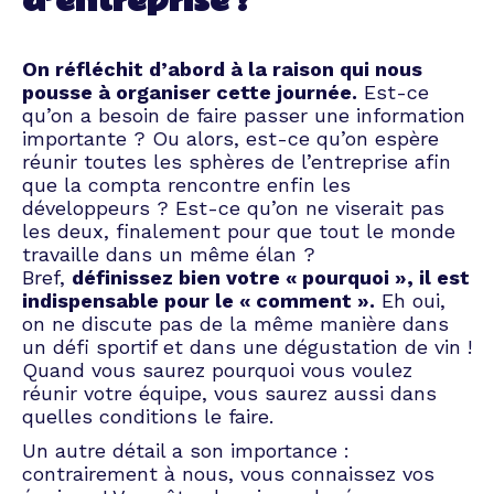
d’entreprise ?
créer une journée mémorable,
que ce soit pour motiver votre
équipe, renforcer votre culture
On réfléchit d’abord à la raison qui nous
d'entreprise ou célébrer une
pousse à organiser cette journée.
Est-ce
réalisation importante. Faites-
qu’on a besoin de faire passer une information
nous confiance pour faire de
importante ? Ou alors, est-ce qu’on espère
votre journée d'entreprise un
réunir toutes les sphères de l’entreprise afin
succès total.
que la compta rencontre enfin les
développeurs ? Est-ce qu’on ne viserait pas
les deux, finalement pour que tout le monde
travaille dans un même élan ?
Bref,
définissez bien votre « pourquoi », il est
indispensable pour le « comment ».
Eh oui,
on ne discute pas de la même manière dans
un défi sportif et dans une dégustation de vin !
Quand vous saurez pourquoi vous voulez
réunir votre équipe, vous saurez aussi dans
quelles conditions le faire.
Un autre détail a son importance :
contrairement à nous, vous connaissez vos