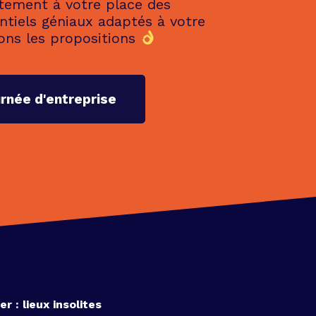
tement à votre place des
ntiels géniaux adaptés à votre
ons les propositions
urnée d'entreprise
r : lieux insolites