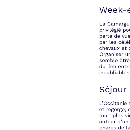
Week-e
La Camargue
privilégié 
perte de vu
par les cél
chevaux et d
Organiser u
semble être 
du lien ent
inoubliables
Séjour
L’Occitanie
et regorge, 
multiples v
autour d’un 
phares de la