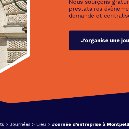
Nous sourçons gratui
prestataires évèneme
demande et centralis
J'organise une jo
ts
>
Journées
>
Lieu
>
Journée d’entreprise à Montpellie