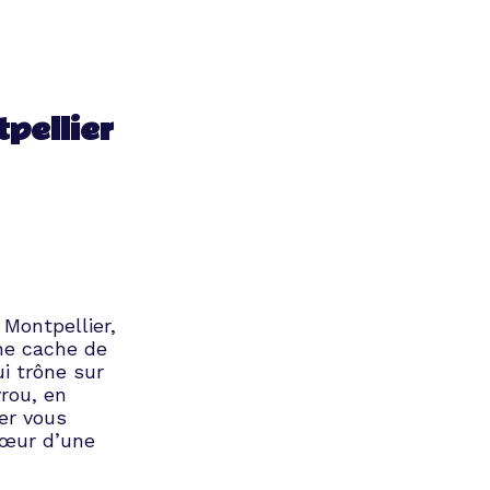
pellier
 Montpellier,
ne cache de
i trône sur
rou, en
er vous
cœur d’une