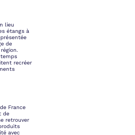
n lieu
es étangs à
eprésentée
ge de
région.
u temps
itent recréer
oments
 de France
t de
e retrouver
produits
ité avec