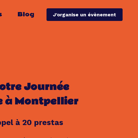
s
Blog
J'organise un évènement
otre Journée
e à Montpellier
ppel à 20 prestas