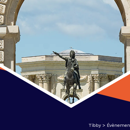
Tibby
>
Évènemen