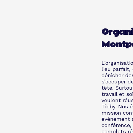
Organi
Montpel
L’organisati
lieu parfait
dénicher de
s’occuper de
tête. Surtou
travail et s
veulent réu
Tibby. Nos 
mission cons
événement à
conférence,
complets ré