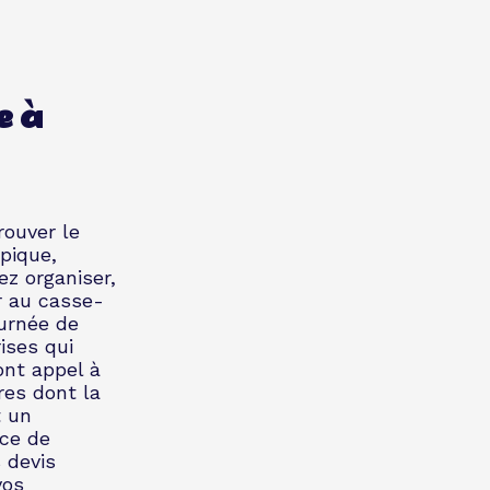
e à
rouver le
ypique,
z organiser,
r au casse-
ournée de
ises qui
ont appel à
res dont la
t un
ace de
 devis
vos