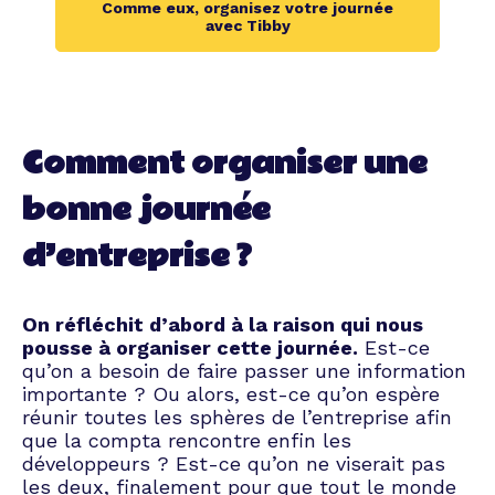
Comme eux, organisez votre journée
planification du programme en
avec Tibby
passant par la gestion de la
logistique et des prestataires.
Notre équipe expérimentée
est à votre écoute pour
comprendre vos besoins et
Comment organiser une
vos objectifs, afin de concevoir
un événement sur mesure qui
bonne journée
reflète l'image et les valeurs
de votre entreprise. Nous
d’entreprise ?
mettons tout en œuvre pour
créer une journée mémorable,
que ce soit pour motiver votre
équipe, renforcer votre culture
On réfléchit d’abord à la raison qui nous
d'entreprise ou célébrer une
pousse à organiser cette journée.
Est-ce
réalisation importante. Faites-
qu’on a besoin de faire passer une information
nous confiance pour faire de
importante ? Ou alors, est-ce qu’on espère
votre journée d'entreprise un
réunir toutes les sphères de l’entreprise afin
succès total.
que la compta rencontre enfin les
développeurs ? Est-ce qu’on ne viserait pas
les deux, finalement pour que tout le monde