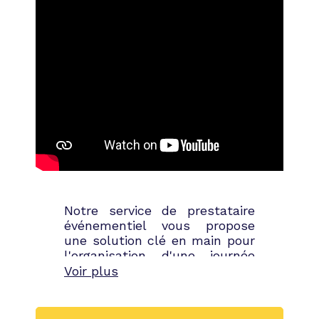
Notre service de prestataire
événementiel vous propose
une solution clé en main pour
l'organisation d'une journée
d'entreprise réussie. Nous
Voir plus
nous occupons de tous les
aspects de l'événement, de la
sélection du lieu à la