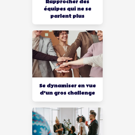
Rapprocher des
équipes qui ne se
parlent plus
Se dynamiser en vue
d’un gros challenge