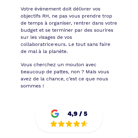
types d’événements
Votre évènement doit délivrer vos
objectifs RH, ne pas vous prendre trop
de temps à organiser, rentrer dans votre
Restez attentif : cette partie de la
budget et se terminer par des sourires
pollinisation événementielle va
sur les visages de vos
certainement vous plaire !
collaboratrice·eurs. Le tout sans faire
de mal à la planète.
Vous avez sûrement entendu parler des
afterworks, des séminaires ou des team
Vous cherchez un mouton avec
buildings, mais sachez que les soirées
d’entreprises ne se limitent pas à ces
beaucoup de pattes, non ? Mais vous
événements. Grâce à Tibby, laissez voguer
avez de la chance, c’est ce que nous
votre imagination et faites parler votre
sommes !
créativité.
La liste qui suit n’est pas exhaustive. Ces
exemples vous donnent néanmoins
quelques idées plausibles afin de
planifier votre prochaine soirée corporate.
Insufflez un vent de