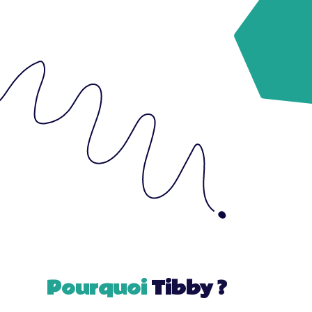
d’entreprise facilite la création de liens
professionnels de vos partenaires, clients,
collaborateurs et autres prospects.
Votre motivation vous est propre, mais
sachez que c’est elle qui va définir les
grands axes de votre soirée événement.
En définissant clairement vos besoins,
nos équipes se chargent de contacter les
prestataires disposant des compétences
adaptées.
Essentielles pour notre écosystème, les
abeilles de l’équipe Tibby le deviennent
tout autant pour un accompagnement
personnalisé jusqu’au jour J !
Pourquoi
Tibby ?
Soirée corporate : les