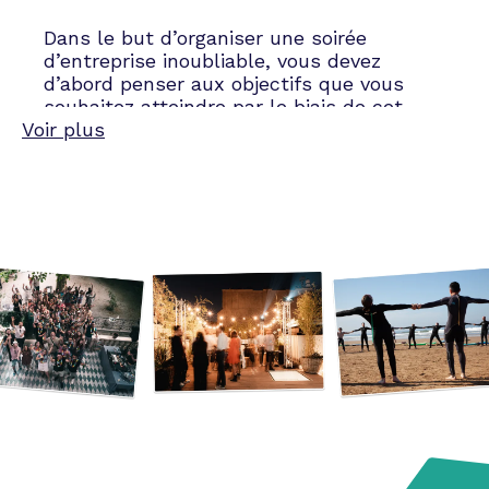
Dans le but d’organiser une soirée
d’entreprise inoubliable, vous devez
d’abord penser aux objectifs que vous
souhaitez atteindre par le biais de cet
Voir plus
événement.
Célébrer les derniers contrats de votre
firme, remercier vos clients ou vos
employés, festoyer avec vos partenaires
les plus fidèles… Les motivations qui
poussent à organiser un afterwork sont
multiples.
Cette fête peut aussi être le moment
idéal pour marquer le coup avant les
vacances de Noël. Par ailleurs, cet
événement est particulièrement efficace
afin de renforcer les liens de vos
employés avant de s’attaquer à un projet
complexe.
Dans un autre registre, votre événement