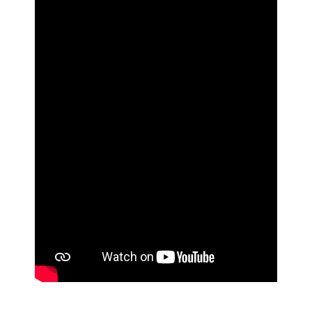
plus importante. Oui, l’event d’entreprise est à
la mode. Il s’est largement développé ces
dernières années, donnant naissance à des
initiatives tout aussi conviviales que
fédératrices pour les salariés et partenaires
des petites, moyennes et grandes entreprises.
Le choix est ample, car les événements
d’entreprise se comptent par dizaines :
Séminaires ;
Lancements de produits ;
Conférences ;
Cocktails ;
Soirées d’entreprise ;
Afterworks.