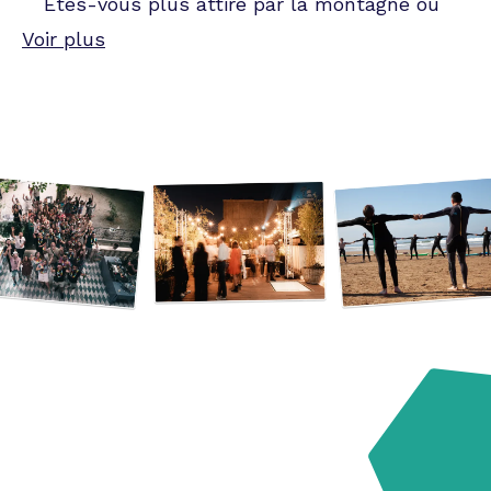
Êtes-vous plus attiré par la montagne ou
par la mer ? Les lieux possibles et
Voir plus
imaginables abondent dans toute la
France.
Notre abeille surplombe à une vitesse
déconcertante les restaurants parisiens,
les gîtes dans les Alpes, les péniches de
la Garonne, les chalets avec piscine de la
Méditerranée.
Dans un esprit plus modeste, vous
pouvez tout à fait organiser votre
Afterwork dans un bar, animer votre
séminaire dans les salles d’un hôtel ou
fêter l’anniversaire de votre entreprise en
privatisant un restaurant.
Dans un genre plus atypique, laissez-vous
tenter par un rooftop, un espace de
coworking vintage ou un appartement
réformé. Un lieu atypique va de pair avec
votre ambiance originale. Là encore, vous