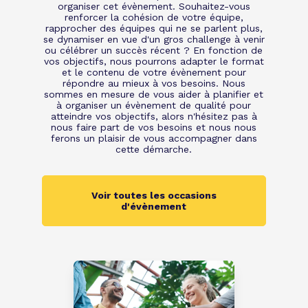
organiser cet évènement. Souhaitez-vous
en contactant notre abeille experte en la
renforcer la cohésion de votre équipe,
matière !
rapprocher des équipes qui ne se parlent plus,
se dynamiser en vue d'un gros challenge à venir
ou célébrer un succès récent ? En fonction de
L’Event Corporate pour
vos objectifs, nous pourrons adapter le format
et le contenu de votre évènement pour
plus d’originalité
répondre au mieux à vos besoins. Nous
sommes en mesure de vous aider à planifier et
à organiser un évènement de qualité pour
Les événements évoqués précédemment
atteindre vos objectifs, alors n'hésitez pas à
nous faire part de vos besoins et nous nous
semblent trop classiques à vos yeux ? Il est
ferons un plaisir de vous accompagner dans
donc grand temps de penser au plan B. Afin
cette démarche.
de vous démarquer des traditions
évènementielles et de créer un event
mémorable, focalisez-vous sur l’originalité.
Voir toutes les occasions
d'évènement
Saupoudrez votre événement d’une pincée de
drôlerie, de fantaisie ou d’excentrisme. N’ayez
pas peur d’en faire trop : ces adjectifs collent
parfaitement à l’ambiance d’une activité en
dehors des bureaux.
En outre, nous tenons à vous dévoiler un
secret : notre abeille est friande d’événements