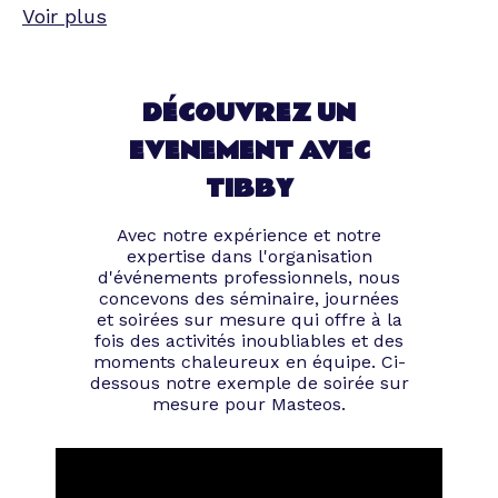
Voir plus
prédéfinie et se déroule dans des locaux
différents de ceux de la firme en question.
Le groupe de convives peut concerner
uniquement les salariés ou élargir l’invitation à
DÉCOUVREZ UN
des clients ou proches collaborateurs de la
EVENEMENT AVEC
société organisatrice.
Pour être tout à fait complet, les abeilles de
TIBBY
Tibby sont plutôt focalisées sur les
événements internes, mais nos équipes
Avec notre expérience et notre
volantes restent ouvertes à toute requête !
expertise dans l'organisation
d'événements professionnels, nous
Quels types d’évènement
concevons des séminaire, journées
et soirées sur mesure qui offre à la
fois des activités inoubliables et des
professionnels choisir ?
moments chaleureux en équipe. Ci-
dessous notre exemple de soirée sur
mesure pour Masteos.
Sortons la tête du miel et évoquons les
choses sérieuses !
Cette question initiale est certainement la