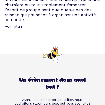
charnière ou tout simplement fomenter
l’esprit de groupe sont quelques-unes des
raisons qui poussent à organiser une activité
corporate.
Voir plus
Un Séminaire Incentive
pour renforcer la cohésion
Parmi les évents les plus prisés, nous
retrouvons les séminaires incentive. Il s’agit
d’ailleurs de l’événement d’entreprise le plus
organisé en France. Le concept est simple : il
s’agit de réunir les équipes dans un cadre de
détente, tout en les faisant travailler sur un
Un évènement dans quel
projet bien précis.
but ?
Imaginez vos collègues bûcher sur un appel
d’offres au sein d’un loft de l’arrière-pays
niçois….
Avant de commencer à planifier, nous
souhaitons savoir dans quel but vous souhaitez
Retrouvez tous nos événements d’entreprise